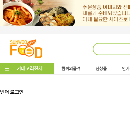
한끼의품격
신상품
인기
벤더 로그인