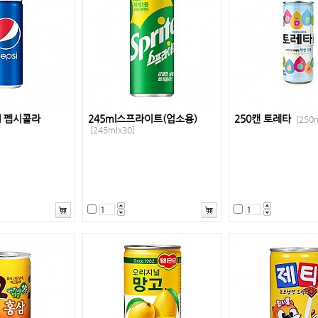
l 펩시콜라
245ml스프라이트(업소용)
250캔 토레타
[250m
[245mlx30]