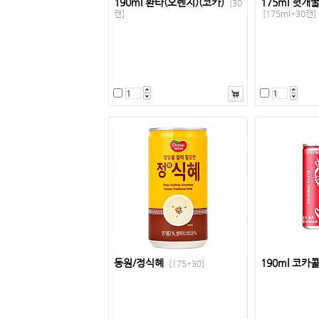
190ml 환타(오렌지)(코카)
175ml 헛개
[30
캔]
[175ml*30캔]
동원/정식혜
190ml 코카
[175*30]