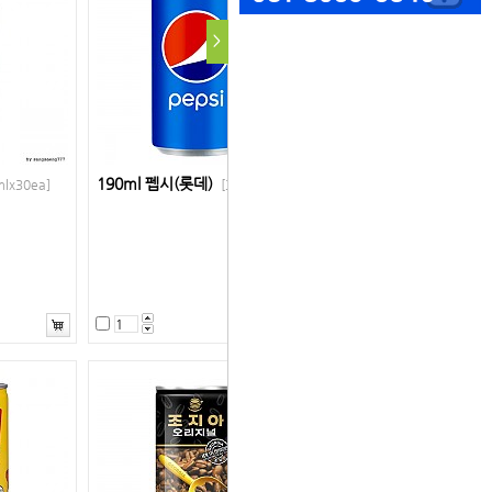
>
190ml 펩시(롯데)
lx30ea]
[30캔]