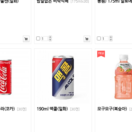
꿀물캔(일화)
밥알없은 비락식혜
동원) 175ml 알로
[175mlx30]
콜라(코카)
190ml 맥콜(일화)
모구모구(복숭아)
[30캔]
[30캔]
[