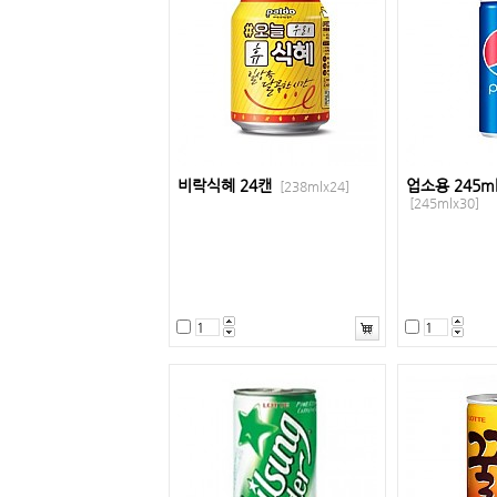
비락식혜 24캔
업소용 245m
[238mlx24]
[245mlx30]