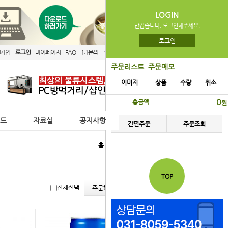
LOGIN
반갑습니다. 로그인해주세요.
로그인
원가입
로그인
마이페이지
FAQ
1:1문의
주문리스트
간편주문
주문리스트
주문메모
이미지
상품
수량
취소
0
총금액
원
이드
자료실
공지사항
간편주문
주문조회
홈
미니캔음료류
TOP
리스
갤러
전체선택
주문하기
트뷰
리뷰