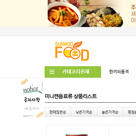
한끼의품격
미니캔음료류 상품리스트
판매많은순
낮은가격순
높은가격순
평점