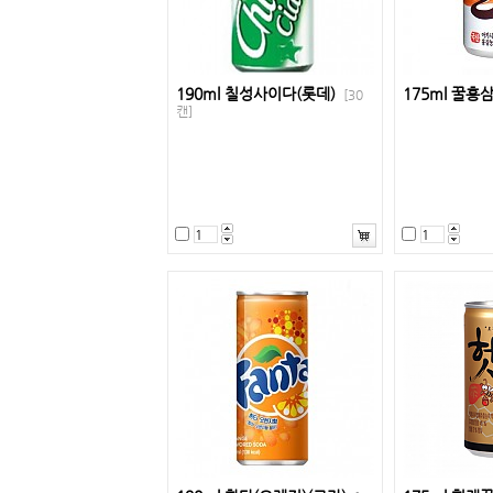
190ml 칠성사이다(롯데)
175ml 꿀홍
[30
캔]