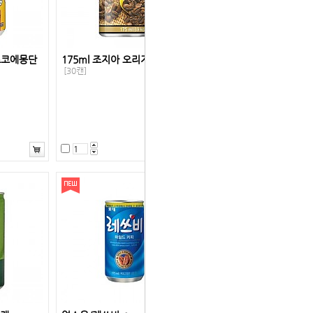
)초코에몽단
175ml 조지아 오리지널(코카)
[30캔]