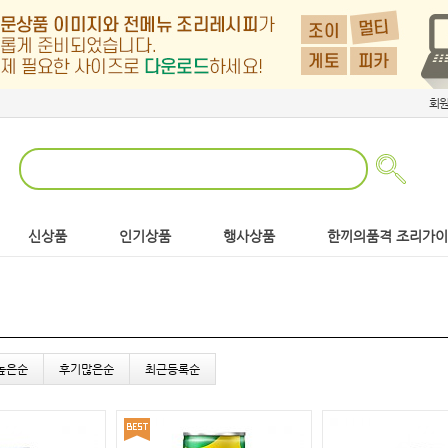
회
신상품
인기상품
행사상품
한끼의품격 조리가
높은순
후기많은순
최근등록순