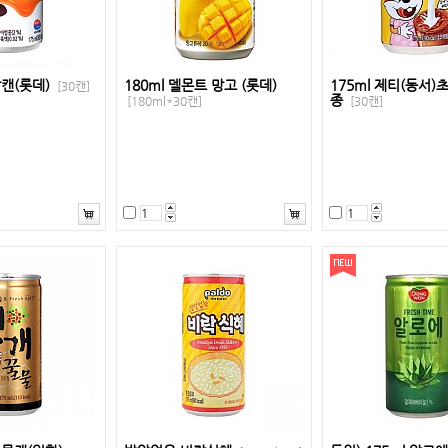
삼캔(롯데)
180ml 델몬트 망고 (롯데)
175ml 제티(동서
[30캔]
종
[180ml*30캔]
[30캔]