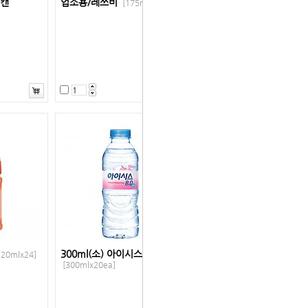
에캔
업소용/레쓰비
[175mlx30]
300ml(소) 아이시스8.0 생수
220mlx24]
[300mlx20ea]