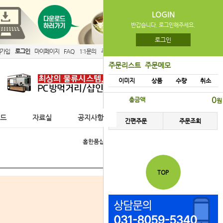
LOGIN
반갑습니다. 로그인해주세요.
로그인
원가입
로그인
마이페이지
FAQ
1:1문의
주문리스트
간편주문
주문리스트
주문메모
이미지
상품
수량
취소
0
총금액
원
이드
자료실
공지사항
간편주문
주문조회
홈
한품삽인샵을 소개합니다
TOP