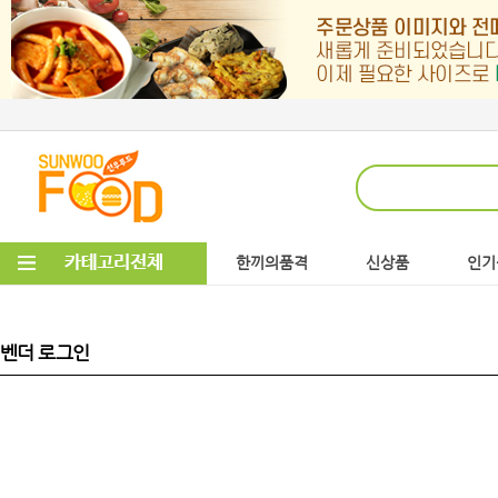
한끼의품격
신상품
인기
벤더 로그인