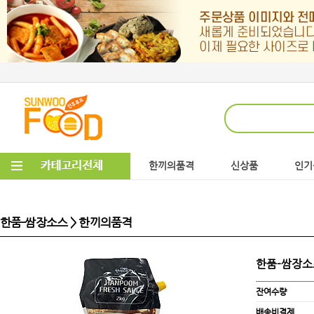
한끼의품격
신상품
인기
한품-쌈장소스 > 한끼의품격
한품-쌈장
잔여수량
배송비결제