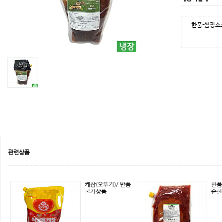
한품-쌈장소
관련상품
케찹(오뚜기)/ 반품
한품
불가상품
순한