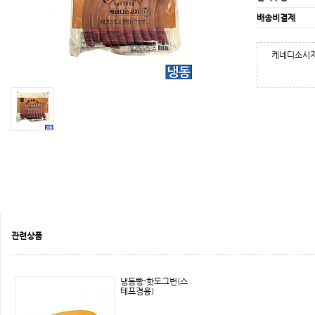
배송비결제
케네디소시지 
관련상품
냉동빵-핫도그번(스
테프겸용)