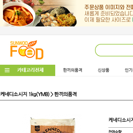
한끼의품격
신상품
인기
케네디소시지 1kg(YMB) > 한끼의품격
케네디소시지 
잔여수량