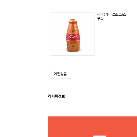
세미(카라멜소스)스
무디
이전상품
레시피정보