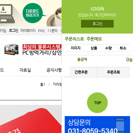
LOGIN
반갑습니다. 로그인해주세요.
로그인
원가입
로그인
마이페이지
FAQ
1:1문의
주문리스트
간편주문
주문리스트
주문메모
이미지
상품
수량
취소
0
총금액
원
이드
자료실
공지사항
간편주문
주문조회
홈1
카라멜마끼아또 > 레시피
TOP