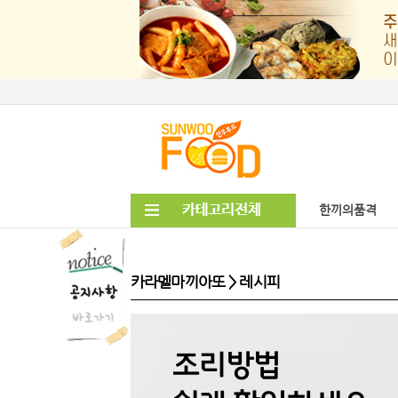
한끼의품격
카라멜마끼아또 > 레시피