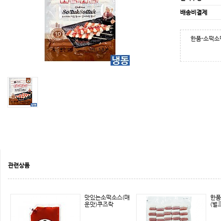
배송비결제
한품-소떡소
관련상품
맛있는소떡소스(매
한품
운맛)쿠즈락
(벌