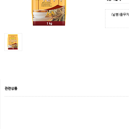
(낱봉)율무차
관련상품