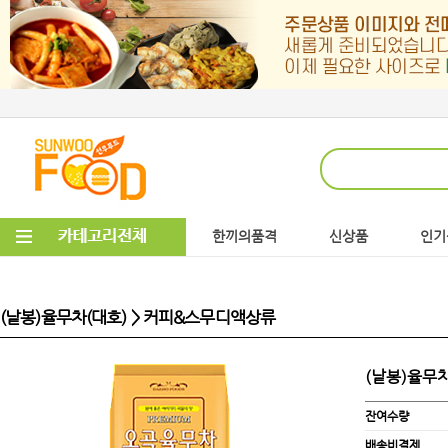
한끼의품격
신상품
인기
(낱봉)율무차(대호) > 커피&스무디액상류
(낱봉)율무
잔여수량
배송비결제