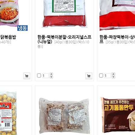
불닭볶음밥
한품-떡볶이분말-오리지널스프
한품-짜장떡볶이-
(니뉴얼)
프
40개)]
[40g(1봉30입)(박스10
[35g(1봉30입)(박
봉)]