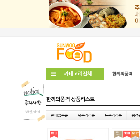
한끼의품격
한끼의품격 상품리스트
판매많은순
낮은가격순
높은가격순
평점