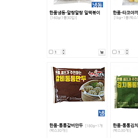
한품냉동-말랑말랑 밀떡볶이
한품-타코야끼
[160g(1봉30입)]
[1kg*1봉(박스1
한품-통통갈비만두
한품-통통김
[180g*1개
(박스30개)]
(박스30개)]