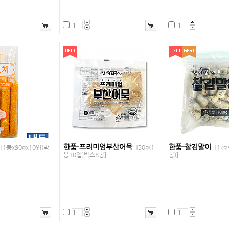
한품-프리미엄부산어묵
한품-찰김말이
[1봉x90gx10입(박
[50g(1
[1kg
봉30입)박스8봉]
봉)]