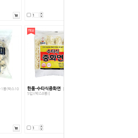
한품-수타식중화면
*1봉(박스10
[1.15kg(1봉
5입)(박스8봉)]