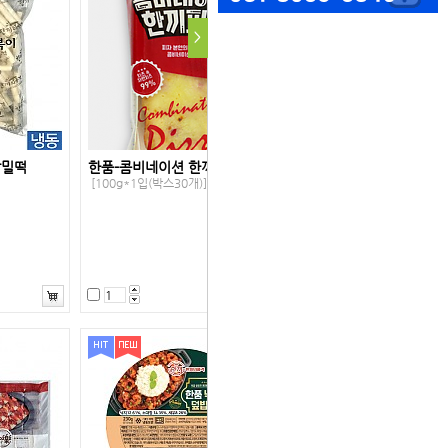
>
랑밀떡
한품-콤비네이션 한끼피자
[100g*1입(박스30개)]