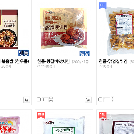
치볶음밥 (한우물)
한품-왕갈비맛치킨
한품-닭껍질튀김
[200g*1봉
[8
30봉)]
(박스40봉)]
스10봉)]