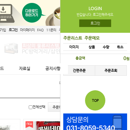
LOGIN
반갑습니다. 로그인해주세요.
로그인
원가입
로그인
마이페이지
FAQ
1:1문의
주문리스트
간편주문
주문리스트
주문메모
이미지
상품
수량
취소
0
총금액
원
이드
자료실
공지사항
간편주문
주문조회
홈
한끼의품격
TOP
리스
갤러
전체선택
주문하기
트뷰
리뷰