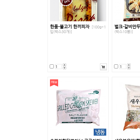
한품-불고기 한끼피자
벌크-갈비만두
[100g*1
입(박스30개)]
(박스10봉)]