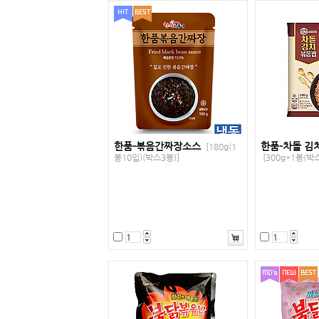
한품-볶음간짜장소스
한품-차돌 김
[180g(1
봉10입)(박스3봉)]
[300g*1봉(박스