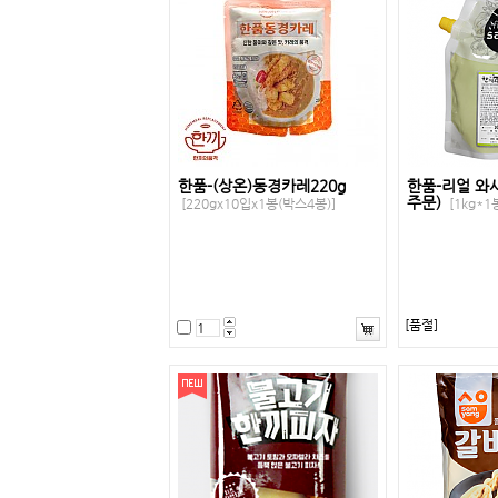
한품-(상온)동경카레220g
한품-리얼 와사
주문)
[220gx10입x1봉(박스4봉)]
[1kg*1
[품절]