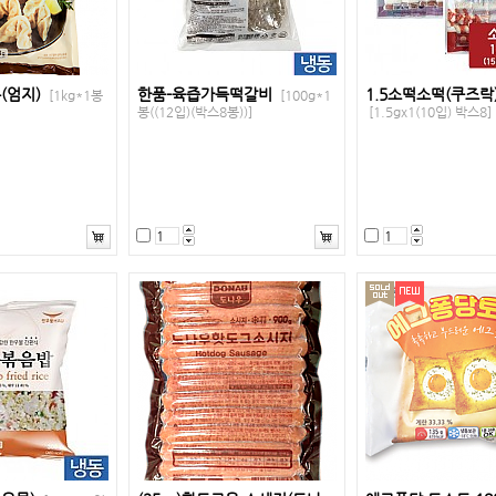
(엄지)
한품-육즙가득떡갈비
1.5소떡소떡(쿠즈락
[1kg*1봉
[100g*1
봉((12입)(박스8봉))]
[1.5gx1(10입) 박스8]