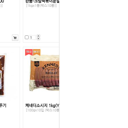
00
한품-크림떡볶이분말스프1kg
)]
[1kgx1봉(박스10봉)]
뚜기
케네디소시지 1kg(YMB)
[100gx10입 (박스10봉)]