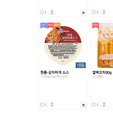
한품-김치찌개 소스
쌀떡꼬치90g
[250gx1ea(박스30)]
스15봉)]