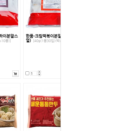
상하이분말스
한품-크림떡볶이분말스프(니뉴
얼)
스10봉)]
[40g(1봉30입)(박스8봉)]