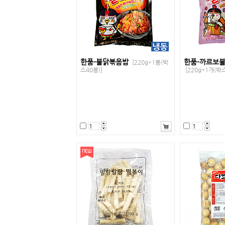
한품-불닭볶음밥
한품-까르보
[220g*1봉(박
스40봉)]
[220g*1개(박스