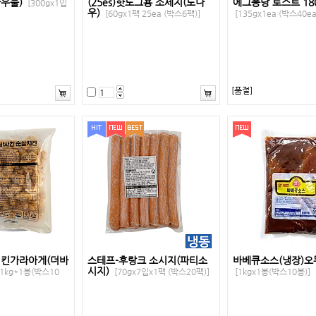
한우물)
(25es)핫도그용 소세지(도나
에그퐁당 토스트 18
[300gx1입
우)
[60gx1팩 25ea (박스6팩)]
[135gx1ea (박스40ea
[품절]
치킨가라아게(더바
스테프-후랑크 소시지(파티소
바베큐소스(냉장)오
시지)
1kg*1봉(박스10
[70gx7입x1팩 (박스20팩)]
[1kgx1봉(박스10봉)]