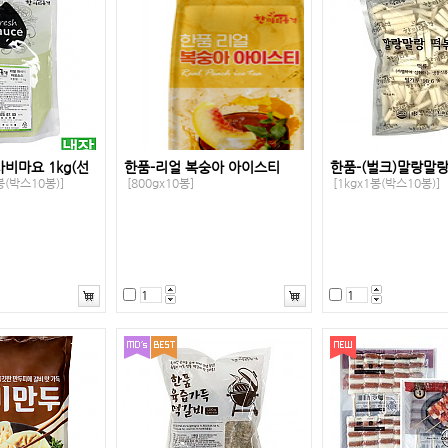
비마요 1kg(선
한품-리얼 복숭아 아이스티
한품-(벌크)말랑말
봉(박스10봉)]
[800gx10봉]
[1kgx1봉(박스10봉)]