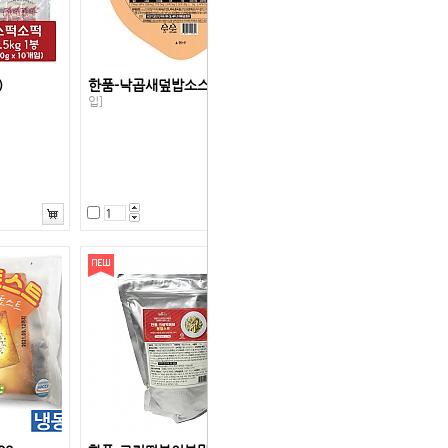
)
한품-낙곱새덮밥소스
[220gx1
입]