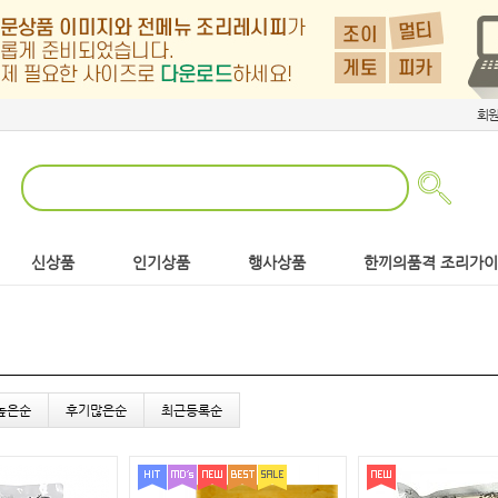
회
신상품
인기상품
행사상품
한끼의품격 조리가
높은순
후기많은순
최근등록순