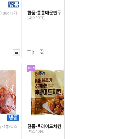
한품-통통매운만두
[180g*1개
[180g*1개
(박스30개)]
한품-후라이드치킨
0g*1봉(박스
[200g*1봉
(박스40봉)]