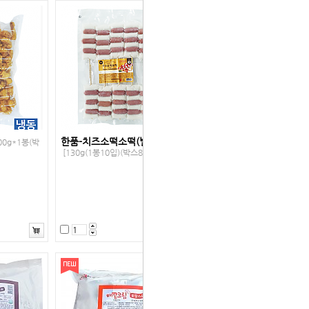
한품-치즈소떡소떡(벌크)
00g*1봉(박
[130g(1봉10입)(박스8봉)]