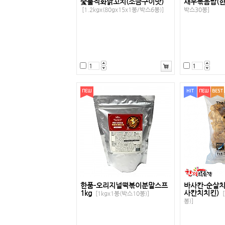
숯불직화닭꼬치(소금구이맛)
새우볶음밥(
[1.2kgx(80gx15x1봉/박스6봉)]
박스30봉]
한품-오리지널떡볶이분말스프
바사칸-순살
1kg
사칸치치킨)
[1kgx1봉(박스10봉)]
[
봉)]