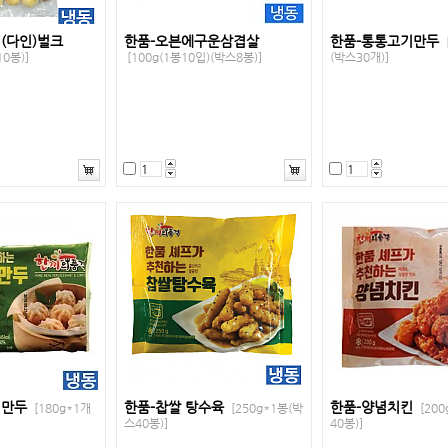
(다인)벌크
한품-오븐에구운삼겹살
한품-통통고기만두
0봉)]
[100g(1봉10입)(박스8봉)]
(박스30개)]
치만두
한품-찹쌀 탕수육
한품-양념치킨
[180g*1개
[250g*1봉(박
[20
스40봉)]
40봉)]